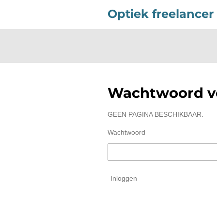
Ga
Optiek freelancer
direct
naar
de
hoofdinhoud
Wachtwoord ve
GEEN PAGINA BESCHIKBAAR.
Wachtwoord
Inloggen